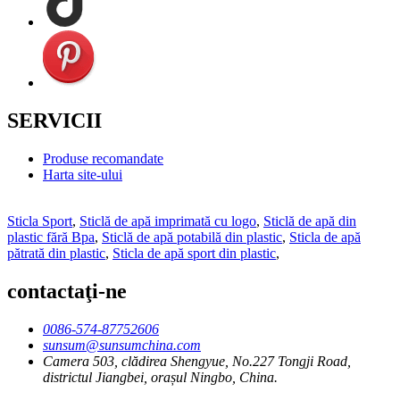
SERVICII
Produse recomandate
Harta site-ului
Sticla Sport
,
Sticlă de apă imprimată cu logo
,
Sticlă de apă din
plastic fără Bpa
,
Sticlă de apă potabilă din plastic
,
Sticla de apă
pătrată din plastic
,
Sticla de apă sport din plastic
,
contactaţi-ne
0086-574-87752606
sunsum@sunsumchina.com
Camera 503, clădirea Shengyue, No.227 Tongji Road,
districtul Jiangbei, orașul Ningbo, China.