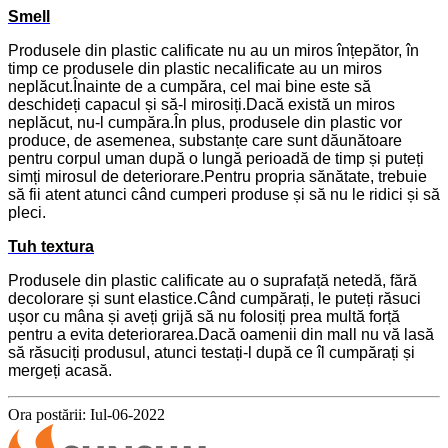
S
mell
Produsele din plastic calificate nu au un miros înțepător, în
timp ce produsele din plastic necalificate au un miros
neplăcut.Înainte de a cumpăra, cel mai bine este să
deschideți capacul și să-l mirosiți.Dacă există un miros
neplăcut, nu-l cumpăra.În plus, produsele din plastic vor
produce, de asemenea, substanțe care sunt dăunătoare
pentru corpul uman după o lungă perioadă de timp și puteți
simți mirosul de deteriorare.Pentru propria sănătate, trebuie
să fii atent atunci când cumperi produse și să nu le ridici și să
pleci.
T
uh textura
Produsele din plastic calificate au o suprafață netedă, fără
decolorare și sunt elastice.Când cumpărați, le puteți răsuci
ușor cu mâna și aveți grijă să nu folosiți prea multă forță
pentru a evita deteriorarea.Dacă oamenii din mall nu vă lasă
să răsuciți produsul, atunci testați-l după ce îl cumpărați și
mergeți acasă.
Ora postării: Iul-06-2022