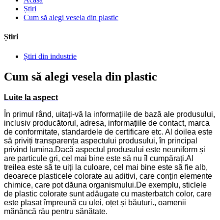
Știri
Cum să alegi vesela din plastic
Știri
Știri din industrie
Cum să alegi vesela din plastic
L
uite la aspect
În primul rând, uitați-vă la informațiile de bază ale produsului,
inclusiv producătorul, adresa, informațiile de contact, marca
de conformitate, standardele de certificare etc. Al doilea este
să priviți transparența aspectului produsului, în principal
privind lumina.Dacă aspectul produsului este neuniform și
are particule gri, cel mai bine este să nu îl cumpărați.Al
treilea este să te uiți la culoare, cel mai bine este să fie alb,
deoarece plasticele colorate au aditivi, care conțin elemente
chimice, care pot dăuna organismului.De exemplu, sticlele
de plastic colorate sunt adăugate cu masterbatch color, care
este plasat împreună cu ulei, oțet și băuturi., oamenii
mănâncă rău pentru sănătate.