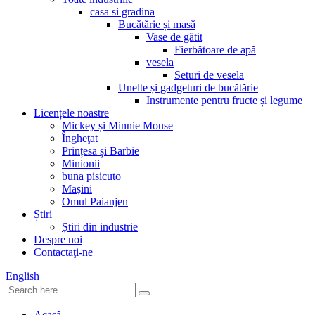
casa si gradina
Bucătărie și masă
Vase de gătit
Fierbătoare de apă
vesela
Seturi de vesela
Unelte și gadgeturi de bucătărie
Instrumente pentru fructe și legume
Licențele noastre
Mickey și Minnie Mouse
Îngheţat
Prințesa și Barbie
Minionii
buna pisicuto
Mașini
Omul Paianjen
Știri
Știri din industrie
Despre noi
Contactaţi-ne
English
Acasă