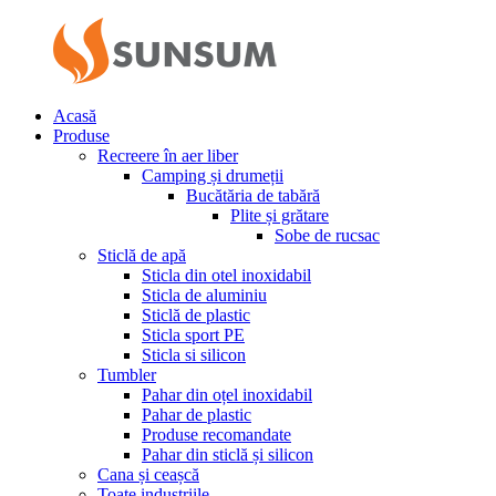
Acasă
Produse
Recreere în aer liber
Camping și drumeții
Bucătăria de tabără
Plite și grătare
Sobe de rucsac
Sticlă de apă
Sticla din otel inoxidabil
Sticla de aluminiu
Sticlă de plastic
Sticla sport PE
Sticla si silicon
Tumbler
Pahar din oțel inoxidabil
Pahar de plastic
Produse recomandate
Pahar din sticlă și silicon
Cana și ceașcă
Toate industriile